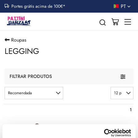
PT
Portes grátis acima de 100€*
Roupas
LEGGING
Toggle n
FILTRAR PRODUTOS
Recomendada
12 p
1