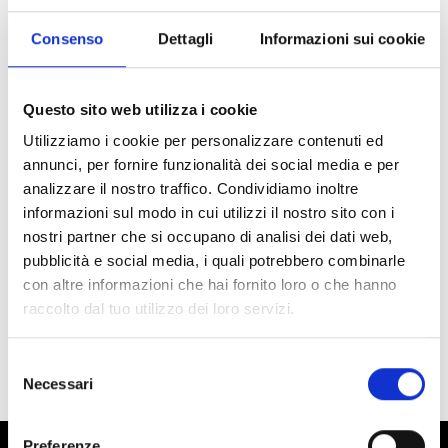
Consenso
Dettagli
Informazioni sui cookie
Questo sito web utilizza i cookie
Utilizziamo i cookie per personalizzare contenuti ed
annunci, per fornire funzionalità dei social media e per
analizzare il nostro traffico. Condividiamo inoltre
Pattini e Danza
informazioni sul modo in cui utilizzi il nostro sito con i
Leggings Térmicas Reflexão
nostri partner che si occupano di analisi dei dati web,
Disponibilidade limitada
pubblicità e social media, i quali potrebbero combinarle
Código : pantacollant-termico-
con altre informazioni che hai fornito loro o che hanno
reflexion
€ 45,00
raccolto dal tuo utilizzo dei loro servizi.
(€ 36,89 Tax excl.)
Selezione
Necessari
del
consenso
Preferenze