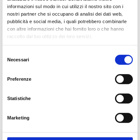
informazioni sul modo in cui utilizzi il nostro sito con i
nostri partner che si occupano di analisi dei dati web,
pubblicità e social media, i quali potrebbero combinarle
con altre informazioni che hai fornito loro o che hanno
raccolto dal tuo utilizzo dei loro servizi.
Selezione
Necessari
del
Roll Line
Roll Line
consenso
Suspensões de elastômero
Suspensões de elastômero
Preferenze
matricial
Evo
Disponível
Disponível
Código : sospensioni-elastomero-
Código : sospensioni-elastomero-
Statistiche
matrix
evo
€ 32,00
€ 32,00
(€ 26,23 Tax excl.)
(€ 26,23 Tax excl.)
Marketing
Nova