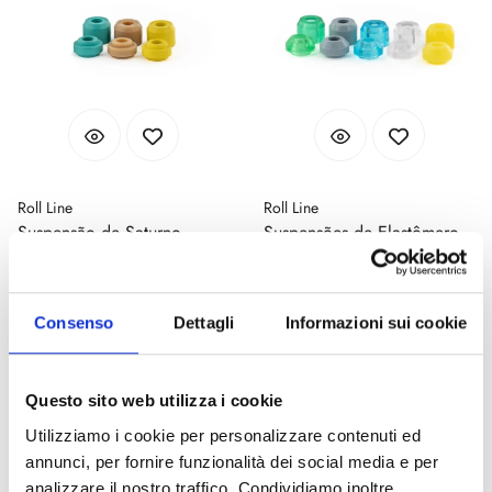
Roll Line
Roll Line
Suspensão de Saturno
Suspensões de Elastômero
Mistral
Disponível
Disponível
Código : sospensioni-saturno
Código : sospensioni-elastomero-
Consenso
Dettagli
Informazioni sui cookie
mistral
€ 15,00
€ 32,00
(€ 12,30 Tax excl.)
(€ 26,23 Tax excl.)
Questo sito web utilizza i cookie
Utilizziamo i cookie per personalizzare contenuti ed
Nova
Nova
annunci, per fornire funzionalità dei social media e per
analizzare il nostro traffico. Condividiamo inoltre