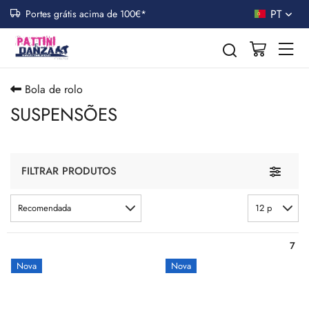
PT
Portes grátis acima de 100€*
Bola de rolo
SUSPENSÕES
Toggle n
FILTRAR PRODUTOS
Recomendada
12 p
7
Nova
Nova