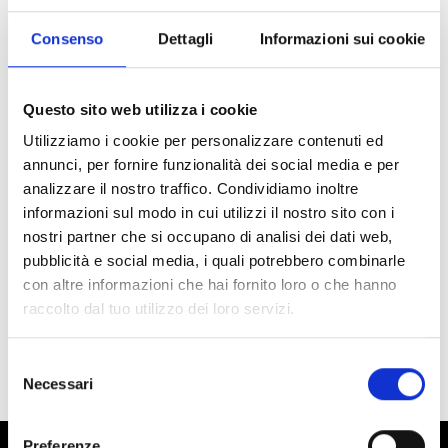
Consenso
Dettagli
Informazioni sui cookie
Questo sito web utilizza i cookie
Utilizziamo i cookie per personalizzare contenuti ed
annunci, per fornire funzionalità dei social media e per
analizzare il nostro traffico. Condividiamo inoltre
Pattini e Danza
informazioni sul modo in cui utilizzi il nostro sito con i
Leggings Térmicos Reflexion
nostri partner che si occupano di analisi dei dati web,
Disponibilidad limitada
pubblicità e social media, i quali potrebbero combinarle
Código : pantacollant-termico-
con altre informazioni che hai fornito loro o che hanno
reflexion
€ 45,00
raccolto dal tuo utilizzo dei loro servizi.
(€ 36,89 Tax excl.)
Selezione
Necessari
del
consenso
Preferenze