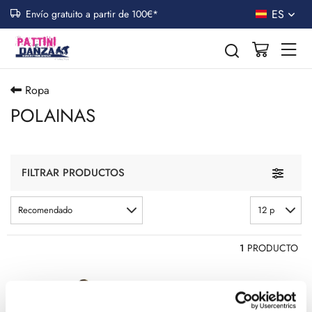
ES
Envío gratuito a partir de 100€*
Ropa
POLAINAS
Toggle n
FILTRAR PRODUCTOS
Recomendado
12 p
1
PRODUCTO