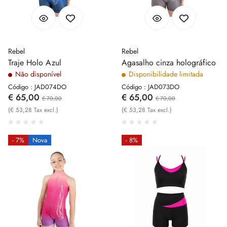
Rebel
Rebel
Traje Holo Azul
Agasalho cinza holográfico
Não disponível
Disponibilidade limitada
Código : JAD074DO
Código : JAD073DO
€ 65,00
€ 65,00
€ 70,00
€ 70,00
(€ 53,28 Tax excl.)
(€ 53,28 Tax excl.)
- 7%
Nova
- 8%