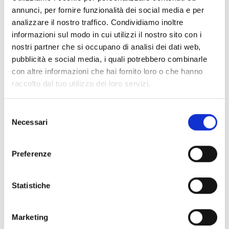
annunci, per fornire funzionalità dei social media e per
analizzare il nostro traffico. Condividiamo inoltre
informazioni sul modo in cui utilizzi il nostro sito con i
nostri partner che si occupano di analisi dei dati web,
Pattini e Danza
Pattini e Danza
pubblicità e social media, i quali potrebbero combinarle
Conjunto Preto
Conjunto Luna Sky
con altre informazioni che hai fornito loro o che hanno
Disponível
Disponível
raccolto dal tuo utilizzo dei loro servizi.
Código : BT09
Código : BT09
€ 55,00
€ 60,00
Começando de
Começando de
€
€
Selezione
60,00
65,00
Necessari
del
(€ 45,08 Tax excl.)
(€ 49,18 Tax excl.)
consenso
Preferenze
- 8%
- 8%
Statistiche
Marketing