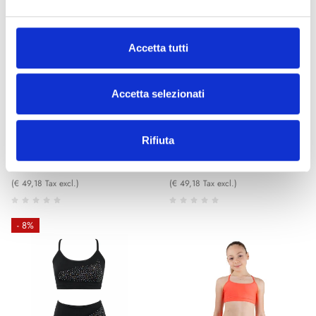
Accetta tutti
Pattini e Danza
Pattini e Danza
Accetta selezionati
Luna Preto Rosa
Cristal da Sorte
Disponibilidade limitada
Disponível
Código : BT09
Código : BT09
Rifiuta
€ 60,00
€ 60,00
Começando de
Começando de
€
€
65,00
65,00
(€ 49,18 Tax excl.)
(€ 49,18 Tax excl.)
- 8%