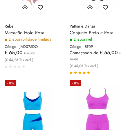
Rebel
Pattini e Danza
Macacão Holo Rosa
Conjunto Preto e Rosa
Disponibilidade limitada
Disponível
Código : JAD075DO
Código : BT09
€ 65,00
€ 55,00
Começando de
€ 70,00
€
60,00
(€ 53,28 Tax excl.)
(€ 45,08 Tax excl.)
- 8%
- 8%