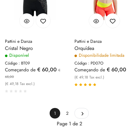
Pattini e Danza
Pattini e Danza
Cristal Negro
Orquídea
Disponível
Disponibilidade limitada
Código : BT09
Código : PD07O
€ 60,00
€ 60,00
Começando de
Começando de
€
65,00
(€ 49,18 Tax excl.)
(€ 49,18 Tax excl.)
1
2
Page 1 de 2