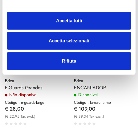
Accetta tutti
Accetta selezionati
Rifiuta
Edea
Edea
E-Guards Grandes
ENCANTADOR
Não disponível
Disponível
Código : e-guards-large
Código : lama-charme
€ 28,00
€ 109,00
(€ 22,95 Tax excl.)
(€ 89,34 Tax excl.)