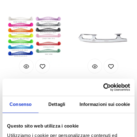
Edea
Edea
E-Guards Medium
EQUILÍBRIO
Não disponível
Disponível
Consenso
Dettagli
Informazioni sui cookie
Código : e-guards-medium
Código : lama-balance
€ 28,00
€ 52,00
(€ 22,95 Tax excl.)
(€ 42,62 Tax excl.)
Questo sito web utilizza i cookie
Utilizziamo i cookie per personalizzare contenuti ed