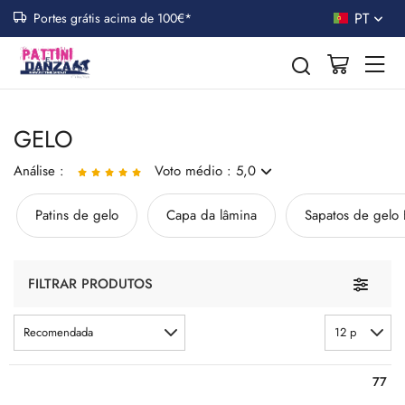
PT
Portes grátis acima de 100€*
GELO
Análise :
Voto médio : 5,0
Patins de gelo
Capa da lâmina
Sapatos de gelo
Refrão + Selo de Ouro
Perfetti! E soprattutto il consiglio è professionale
Toggle n
FILTRAR PRODUTOS
Recomendada
12 p
77