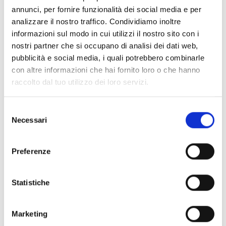
annunci, per fornire funzionalità dei social media e per
analizzare il nostro traffico. Condividiamo inoltre
informazioni sul modo in cui utilizzi il nostro sito con i
nostri partner che si occupano di analisi dei dati web,
pubblicità e social media, i quali potrebbero combinarle
con altre informazioni che hai fornito loro o che hanno
raccolto dal tuo utilizzo dei loro servizi.
Selezione
Necessari
del
consenso
Edea
Edea
Padrão + Equilíbrio
PADRÃO BRANCO
Preferenze
Disponibilidade limitada
Disponibilidade limitada
Código : motivobalancè
Código : edea-ice-motivo-white
€ 196,00
€ 142,00
Statistiche
Começando de
Começando de
(€ 160,66 Tax excl.)
(€ 116,39 Tax excl.)
Marketing