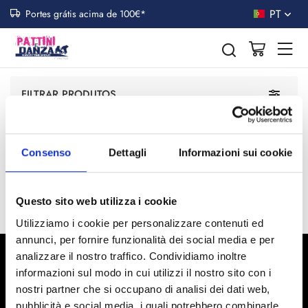
PT
Portes grátis acima de 100€*
GRISHKO
Toggle n
FILTRAR PRODUTOS
Recomendada
12 p
Consenso
Dettagli
Informazioni sui cookie
Nenhum produto foi encontrado
Questo sito web utilizza i cookie
Utilizziamo i cookie per personalizzare contenuti ed
annunci, per fornire funzionalità dei social media e per
analizzare il nostro traffico. Condividiamo inoltre
informazioni sul modo in cui utilizzi il nostro sito con i
EMAIL NEWSLETTER
nostri partner che si occupano di analisi dei dati web,
Gostaria de receber promoções do mundo da patinação e da
pubblicità e social media, i quali potrebbero combinarle