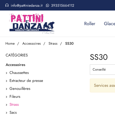
info@pattiniedanza.it
393515664112
Roller
Glac
Home
Accessoires
Strass
SS30
SS30
CATÉGORIES
Accessoires
Conseillé
Chaussettes
Extracteur de presse
Services ass
Genouillères
Fileurs
Strass
Sacs