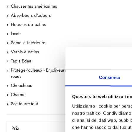
Chaussettes américaines
Absorbeurs d'odeurs
Housses de patins
lacets
Semelle intérieure
Vernis à patins
Tapis Edea
Protège-rouleaux - Enjoliveurs de
roues
Consenso
Chouchous
Charme
Questo sito web utilizza i c
Sac fourre-tout
Utilizziamo i cookie per perso
nostro traffico. Condividiamo 
di analisi dei dati web, pubbl
che hanno raccolto dal tuo uti
Prix