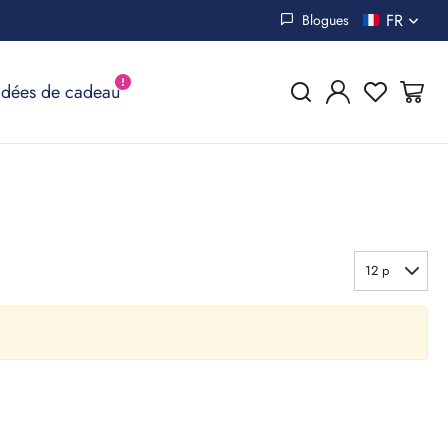
FR
Blogues
Idées de cadeau
12 p