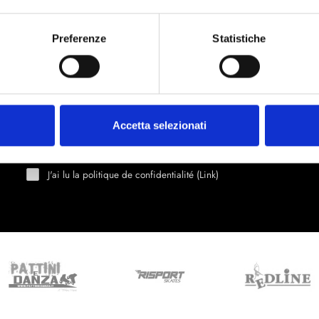
Preferenze
Statistiche
Accetta selezionati
Rejoignez-nous
e
J'ai lu la politique de confidentialité (
Link
)