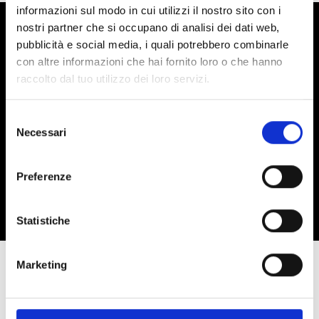
informazioni sul modo in cui utilizzi il nostro sito con i
nostri partner che si occupano di analisi dei dati web,
EMAIL NEWSLETTER
pubblicità e social media, i quali potrebbero combinarle
con altre informazioni che hai fornito loro o che hanno
Souhaitez-vous recevoir des promotions sur le monde du
raccolto dal tuo utilizzo dei loro servizi.
patinage et de la danse directement par email ? Vous savez
ce qu'il faut faire.
Selezione
Necessari
del
Rejoignez-nous
consenso
Preferenze
J'ai lu la politique de confidentialité (
Link
)
Statistiche
Marketing