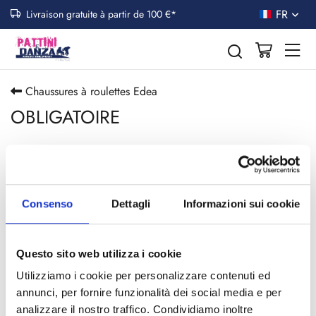
FR
Livraison gratuite à partir de 100 €*
Chaussures à roulettes Edea
OBLIGATOIRE
Toggle n
FILTRER LES PRODUITS
Consenso
Dettagli
Informazioni sui cookie
Conseillé
12 p
Questo sito web utilizza i cookie
Services associés au produit
Utilizziamo i cookie per personalizzare contenuti ed
annunci, per fornire funzionalità dei social media e per
analizzare il nostro traffico. Condividiamo inoltre