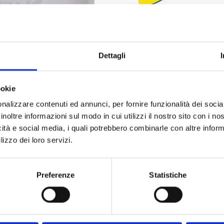
Roll Line
RE
KIT DE CLÉS PROFESSIONNEL
Disponible
Dettagli
olare
Code : kit-chiavi-professionali
€ 23,00
(€ 18,85 Tax excl.)
ookie
nalizzare contenuti ed annunci, per fornire funzionalità dei socia
inoltre informazioni sul modo in cui utilizzi il nostro sito con i n
icità e social media, i quali potrebbero combinarle con altre inform
lizzo dei loro servizi.
Rejoignez-nous
Preferenze
Statistiche
e
J'ai lu la politique de confidentialité (
Link
)