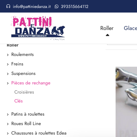
info@pattiniedanza.it
393515664112
Home
Roller
Pièces de rechange
Clés
CLÉS
Roller
Glac
CATÉGORIES
Conseillé
Roller
Roulements
Freins
Suspensions
Pièces de rechange
Croisières
Clés
Patins à roulettes
Roues Roll Line
Chaussures à roulettes Edea