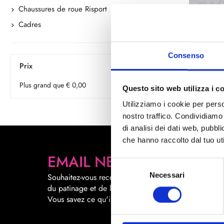
Chaussures de roue Risport
Roll Line
Cadres
CLÉ TUBULAI
Disponible
Consenso
Code : chiave-tub
Prix
€ 6,00
(€ 4,92 Tax excl.)
Plus grand que € 0,00
Questo sito web utilizza i c
Utilizziamo i cookie per perso
nostro traffico. Condividiamo 
di analisi dei dati web, pubbl
che hanno raccolto dal tuo uti
EMAIL NEWSLETTER
Selezione
Necessari
del
Souhaitez-vous recevoir des promotions sur le mond
du patinage et de la danse directement par email ?
consenso
Vous savez ce qu'il faut faire.