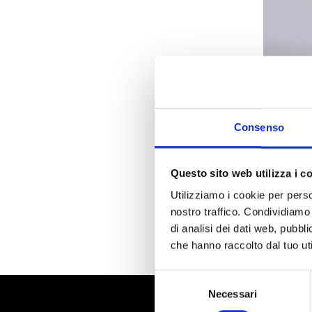
Consenso
Pridance
Convertible
Disponible
Questo sito web utilizza i c
Code : convertibl
€ 12,00
Utilizziamo i cookie per perso
nostro traffico. Condividiamo 
(€ 9,84 Tax excl.)
di analisi dei dati web, pubbl
che hanno raccolto dal tuo uti
Selezione
Necessari
del
consenso