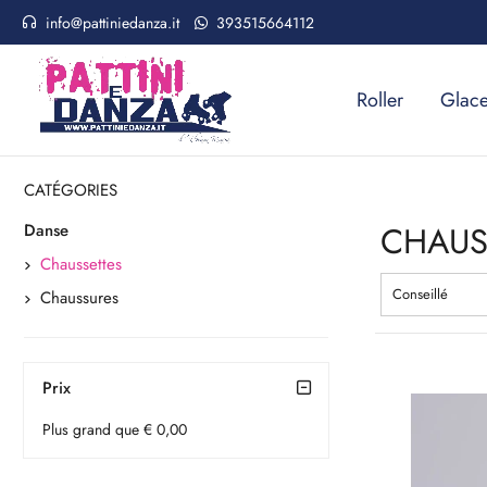
info@pattiniedanza.it
393515664112
Roller
Glac
Home
Danse
Chaussettes
CATÉGORIES
CHAUS
Danse
Chaussettes
Conseillé
Chaussures
Prix
Plus grand que € 0,00