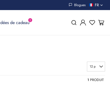
FR
Blogues
Idées de cadeau
12 p
1
PRODUIT