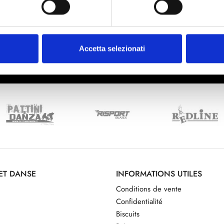
Rejoignez-nous
e
J'ai lu la politique de confidentialité (
Link
)
Accetta selezionati
 ET DANSE
INFORMATIONS UTILES
Conditions de vente
Confidentialité
Biscuits