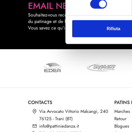
EMAIL NEWSLETTER
Souhaitez-vous recevoir des promotions sur le mond
du patinage et de la danse directement par email ?
Vous savez ce qu'il faut faire.
Rifiuta
CONTACTS
PATINS
Via Avvocato Vittorio Malcangi, 240
Marches
76125 - Trani (BT)
Retour
info@pattiniedanza.it
Blogues