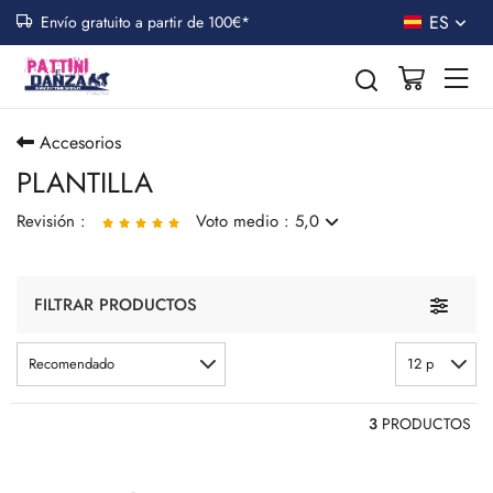
ES
Envío gratuito a partir de 100€*
Accesorios
PLANTILLA
Revisión :
Voto medio : 5,0
PLANTILLA ANTICHOQUE
Toggle n
FILTRAR PRODUCTOS
Aiuta a evitare ferite e permette un eccellente tenuta
Recomendado
12 p
3
PRODUCTOS