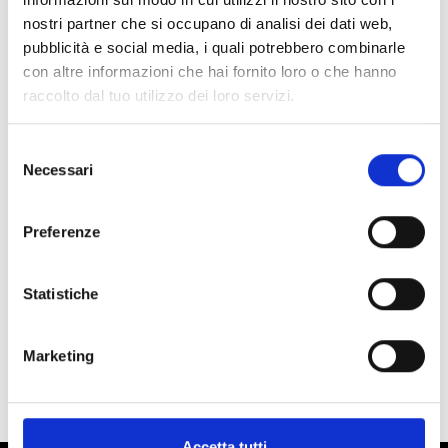
nostri partner che si occupano di analisi dei dati web,
pubblicità e social media, i quali potrebbero combinarle
con altre informazioni che hai fornito loro o che hanno
raccolto dal tuo utilizzo dei loro servizi.
Selezione
Necessari
del
consenso
Preferenze
Edea
E-sol
No disponible
Statistiche
Código : e-sole
€ 30,00
(€ 24,59 Tax excl.)
Marketing
Accetta tutti