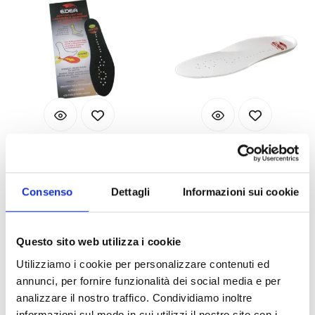
Edea
Edea
PLANTILLA ANTICHOQUE
SUELA LITE PREFORMADA
ANATÓMICAMENTE EDEA
Consenso
Dettagli
Informazioni sui cookie
Disponible
Disponible
Código : sottoplantare-antishock
Código : suoletta-anat
€ 25,00
€ 9,00
Questo sito web utilizza i cookie
(€ 20,49 Tax excl.)
(€ 7,38 Tax excl.)
Utilizziamo i cookie per personalizzare contenuti ed
annunci, per fornire funzionalità dei social media e per
analizzare il nostro traffico. Condividiamo inoltre
informazioni sul modo in cui utilizzi il nostro sito con i