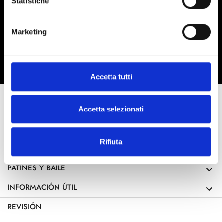
Statistiche
ú nete a nosotros
Marketing
He leído la política de privacidad (
Link
)
Accetta tutti
Accetta selezionati
Rifiuta
CONTACTOS
PATINES Y BAILE
INFORMACIÓN ÚTIL
REVISIÓN