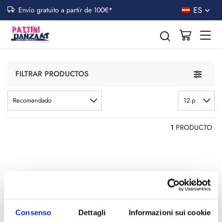
ES
Envío gratuito a partir de 100€*
Ruedas Roll Line
CALLE
Toggle n
FILTRAR PRODUCTOS
Recomendado
12 p
1
PRODUCTO
Consenso
Dettagli
Informazioni sui cookie