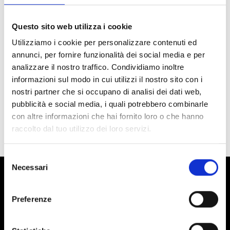
Questo sito web utilizza i cookie
Utilizziamo i cookie per personalizzare contenuti ed
Roll Line
annunci, per fornire funzionalità dei social media e per
HELIO
analizzare il nostro traffico. Condividiamo inoltre
No disponible
informazioni sul modo in cui utilizzi il nostro sito con i
Código : ruote-helium
nostri partner che si occupano di analisi dei dati web,
€ 57,00
a partir de
pubblicità e social media, i quali potrebbero combinarle
(€ 46,72 Tax excl.)
con altre informazioni che hai fornito loro o che hanno
raccolto dal tuo utilizzo dei loro servizi.
Selezione
Necessari
del
consenso
EMAIL NEWSLETTER
Preferenze
¿Te gustaría recibir promociones sobre el mundo del patinaje
y el baile directamente vía email? Sabes qué hacer.