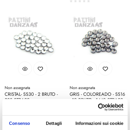
Non assegnata
Non assegnata
CRISTAL- SS30 - 2 BRUTO -
GRIS - COLOREADO - SS16
288 STRASS
- 10 BRUTO - 1440 STRASS
No disponible
No disponible
Código : crystal-ss30-2-gross-288-
Código : grey-colored-ss16-10-
strass
gross-1440-strass
Consenso
Dettagli
Informazioni sui cookie
€ 12,00
€ 18,00