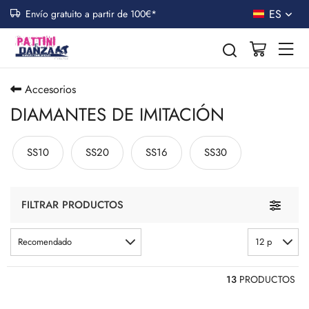
ES
Envío gratuito a partir de 100€*
Accesorios
DIAMANTES DE IMITACIÓN
SS10
SS20
SS16
SS30
Toggle n
FILTRAR PRODUCTOS
Recomendado
12 p
13
PRODUCTOS