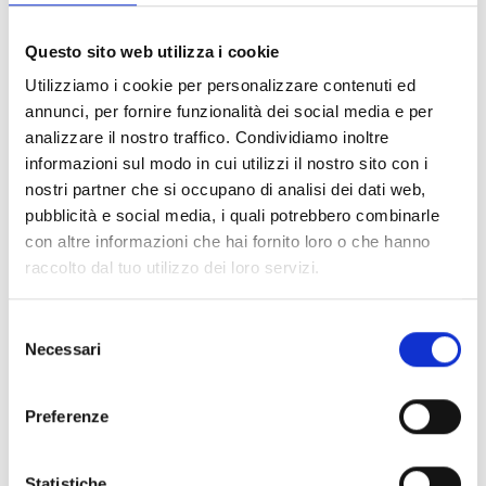
(€ 9,84 Tax excl.)
(€ 14,75 Tax excl.)
Questo sito web utilizza i cookie
Utilizziamo i cookie per personalizzare contenuti ed
annunci, per fornire funzionalità dei social media e per
analizzare il nostro traffico. Condividiamo inoltre
informazioni sul modo in cui utilizzi il nostro sito con i
nostri partner che si occupano di analisi dei dati web,
pubblicità e social media, i quali potrebbero combinarle
con altre informazioni che hai fornito loro o che hanno
raccolto dal tuo utilizzo dei loro servizi.
Selezione
Necessari
del
Non assegnata
Non assegnata
GRIS - COLOREADO -
GRIS - COLOREADO -
consenso
SS20 - 10 BRUTO - 1440
SS30 - 2 BRUTO - 288
Preferenze
STRASS
STRASS
No disponible
No disponible
Código : grey-colored-ss20-10-
Código : grey-colored-ss30-2-gross-
gross-1440-strass
288-strass
Statistiche