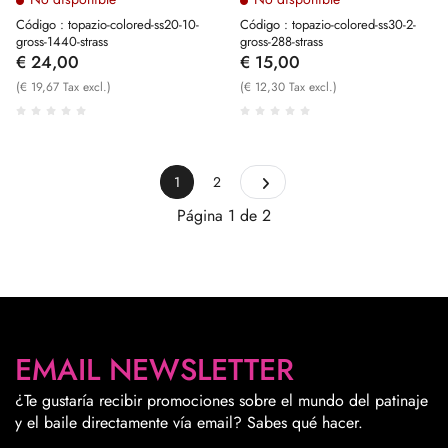
Código : topazio-colored-ss20-10-
Código : topazio-colored-ss30-2-
gross-1440-strass
gross-288-strass
€ 24,00
€ 15,00
(€ 19,67 Tax excl.)
(€ 12,30 Tax excl.)
1
2
Página 1 de 2
EMAIL NEWSLETTER
¿Te gustaría recibir promociones sobre el mundo del patinaje
y el baile directamente vía email? Sabes qué hacer.