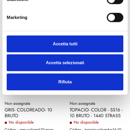
€ 24,00
€ 15,00
(€ 19,67 Tax excl.)
(€ 12,30 Tax excl.)
Marketing
Accetta tutti
Accetta selezionati
Rifiuta
Non assegnata
Non assegnata
GRIS- COLOREADO- 10
TOPACIO- COLOR - SS16 -
BRUTO
10 BRUTO - 1440 STRASS
No disponible
No disponible
Código : grey-colored-10-gross
Código : topazio-colored-ss16-10-