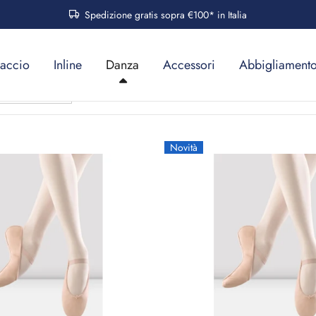
Spedizione gratis sopra €100* in Italia
ETTE
accio
Inline
Danza
Accessori
Abbigliament
Novità