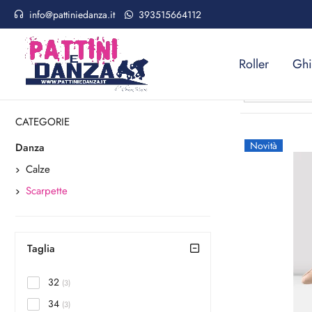
info@pattiniedanza.it
393515664112
Home
Danza
Scarpette
SCARP
Roller
Ghi
Consigliati
CATEGORIE
Novità
Danza
Calze
Scarpette
Taglia
32
(3)
34
(3)