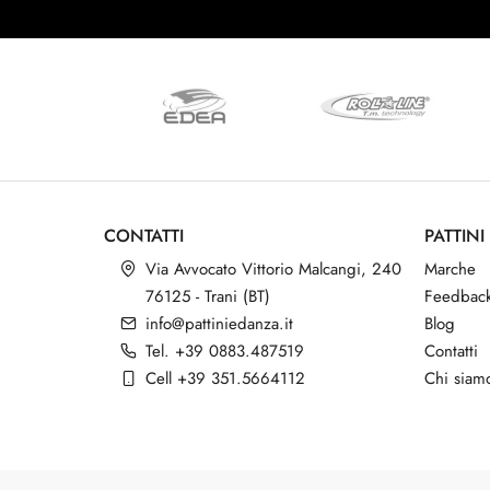
28 1/2
(3)
35 1/2
(3)
36 1/2
(3)
37 1/2
(3)
38 1/2
(3)
39 1/2
(3)
40 1/2
(3)
CONTATTI
PATTINI
41 1/2
(3)
Via Avvocato Vittorio Malcangi, 240
Marche
12 1/2
76125 - Trani (BT)
Feedbac
(1)
info@pattiniedanza.it
Blog
13
(1)
Tel. +39 0883.487519
Contatti
13 1/2
(1)
Cell +39 351.5664112
Chi siam
1 1/2
(1)
2 1/2
(1)
3 1/2
(1)