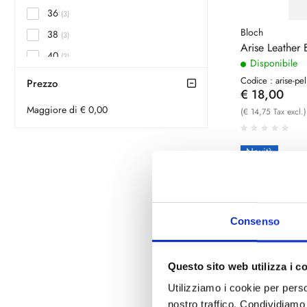
36
(3)
Bloch
38
(3)
Arise Leather 
40
(3)
Disponibile
42
(3)
Codice : arise-pel
Prezzo
€ 18,00
5
(1)
Maggiore di € 0,00
(€ 14,75 Tax excl.)
6
(1)
7
(1)
Novità
8
(1)
9
(2)
10
(1)
Consenso
11
(1)
12
(1)
Questo sito web utilizza i c
26
(3)
Utilizziamo i cookie per perso
27
(3)
nostro traffico. Condividiamo 