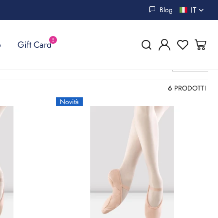
IT
Blog
o
Gift Card
12 p
6
PRODOTTI
Novità