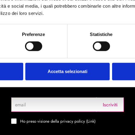
icità e social media, i quali potrebbero combinarle con altre inform
lizzo dei loro servizi.
Bloch
 Ballet Shoes
Zenith Stretch Canvas Ballet Sh
imitata
Disponibile
Preferenze
Statistiche
Codice : zenith
€ 24,00
a partire da
)
(€ 19,67 Tax excl.)
Accetta selezionati
Iscriviti
Ho preso visione della privacy policy (
Link
)