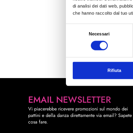
28
(3)
di analisi dei dati web, pubbl
29
(3)
che hanno raccolto dal tuo uti
Bloch
30
(3)
Proflex Canvas
Selezione
31
(3)
Disponibilità l
Necessari
del
33
Codice : proflex
(3)
consenso
€ 27,50
35
(3)
(€ 22,54 Tax excl.
37
(3)
39
(3)
Rifiuta
41
(3)
25
(3)
7 1/2
(1)
EMAIL NEWSLETTER
8 1/2
(2)
Vi piacerebbe ricevere promozioni sul mondo dei
9 1/2
(1)
pattini e della danza direttamente via email? Sapete
10 1/2
cosa fare.
(1)
11 1/2
(1)