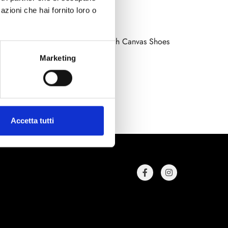
azioni che hai fornito loro o
Bloch
oes
Synchrony Stretch Canvas Shoes
Disponibile
Marketing
Codice : Synchrony
€ 35,00
(€ 28,69 Tax excl.)
Accetta tutti