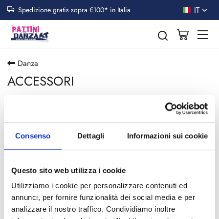
IT
Spedizione gratis sopra €100* in Italia
Danza
ACCESSORI
Toggle n
FILTRA PRODOTTI
Consenso
Dettagli
Informazioni sui cookie
Consigliati
12 p
Questo sito web utilizza i cookie
Non è stato trovato alcun prodotto
Utilizziamo i cookie per personalizzare contenuti ed
annunci, per fornire funzionalità dei social media e per
analizzare il nostro traffico. Condividiamo inoltre