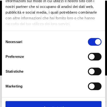
informazioni sul modo in cui utilizzi il nostro sito con i
nostri partner che si occupano di analisi dei dati web,
pubblicità e social media, i quali potrebbero combinarle
EMAIL NEWSLETTER
con altre informazioni che hai fornito loro o che hanno
raccolto dal tuo utilizzo dei loro servizi.
Vi piacerebbe ricevere promozioni sul mondo dei pattini e
della danza direttamente via email? Sapete cosa fare.
Selezione
Necessari
Iscriviti
del
consenso
Ho preso visione della privacy policy (
Link
)
Preferenze
Statistiche
Marketing
CONTATTI