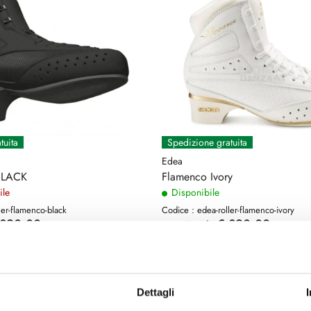
tuita
Spedizione gratuita
Edea
BLACK
Flamenco Ivory
ile
Disponibile
ler-flamenco-black
Codice : edea-roller-flamenco-ivory
 390,00
€ 390,00
a partire da
)
(€ 319,67 Tax excl.)
Dettagli