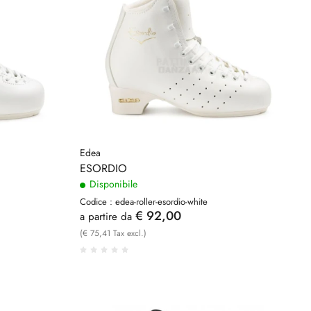
Edea
ESORDIO
Disponibile
Codice : edea-roller-esordio-white
€ 92,00
a partire da
(€ 75,41 Tax excl.)