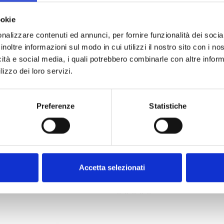
ookie
nalizzare contenuti ed annunci, per fornire funzionalità dei socia
inoltre informazioni sul modo in cui utilizzi il nostro sito con i n
icità e social media, i quali potrebbero combinarle con altre inform
lizzo dei loro servizi.
Preferenze
Statistiche
tuita
Spedizione gratuita
Edea
RITMO BLACK
Non disponibile
er-fly-white
Codice : edea-roller-ritmo-black
 468,00
€ 243,00
a partire da
Accetta selezionati
.)
(€ 199,18 Tax excl.)