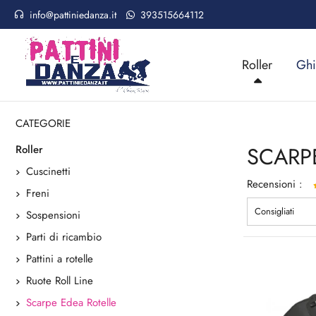
info@pattiniedanza.it
393515664112
Roller
Ghi
Home
Roller
Scarpe Edea Rotelle
CATEGORIE
SCARP
Roller
Cuscinetti
Recensioni :
Freni
Consigliati
Sospensioni
CLASSICA WH
Parti di ricambio
Ottimo prodotto b
Pattini a rotelle
dettagli.
Ruote Roll Line
Scarpe Edea Rotelle