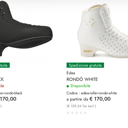
tuita
Spedizione gratuita
Edea
CK
RONDÒ WHITE
ile
Disponibile
ler-rondo-black
Codice : edea-roller-rondo-white
 170,00
€ 170,00
a partire da
.)
(€ 139,34 Tax excl.)