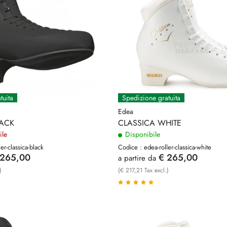
tuita
Spedizione gratuita
Edea
LACK
CLASSICA WHITE
ile
Disponibile
er-classica-black
Codice : edea-roller-classica-white
 265,00
€ 265,00
a partire da
)
(€ 217,21 Tax excl.)