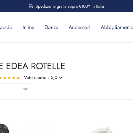
Spedizione gratis sopra €100* in Italia
accio
Inline
Danza
Accessori
Abbigliament
E EDEA ROTELLE
Voto medio : 5,0
ITE
en fatto e molto curato in tutti i