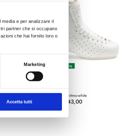
l media e per analizzare il
ostri partner che si occupano
azioni che hai fornito loro o
Marketing
Spedizione gratuita
Edea
RITMO WHITE
Disponibile
Codice : edea-roller-ritmo-white
€ 243,00
a partire da
Accetta tutti
(€ 199,18 Tax excl.)