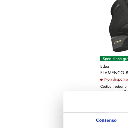
Spedizione gra
Edea
FLAMENCO 
Non disponib
Codice : edea-rol
€
a partire da
(€ 319,67 Tax excl.
Consenso