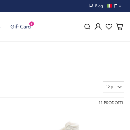
IT
Blog
o
Gift Card
12 p
11
PRODOTTI