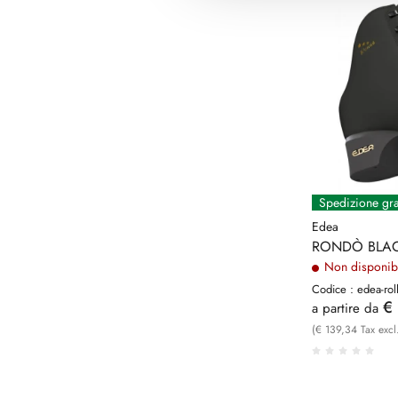
Spedizione gra
Edea
RONDÒ BLA
Non disponib
Codice : edea-rol
€
a partire da
(€ 139,34 Tax excl