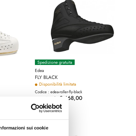
Spedizione gratuita
Edea
FLY BLACK
Disponibilità limitata
Codice : edea-roller-fly-black
€ 468,00
a partire da
(€ 383,61 Tax excl.)
Informazioni sui cookie