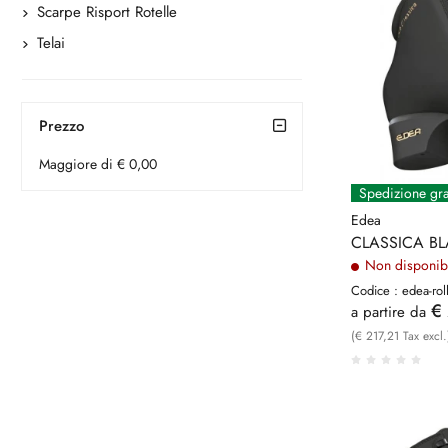
Scarpe Risport Rotelle
Telai
Prezzo
Maggiore di € 0,00
Spedizione gra
Edea
CLASSICA B
Non disponib
Codice : edea-roll
€
a partire da
(€ 217,21 Tax excl.