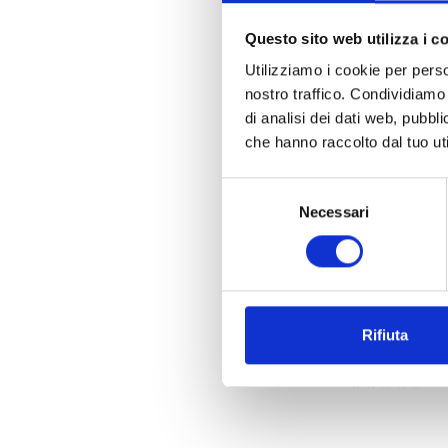
Questo sito web utilizza i c
Utilizziamo i cookie per perso
nostro traffico. Condividiamo 
di analisi dei dati web, pubbl
che hanno raccolto dal tuo uti
Selezione
Necessari
del
Spedizione gra
consenso
Edea
FLY WHITE
Disponibile
Codice : edea-roll
€
a partire da
Rifiuta
(€ 383,61 Tax excl