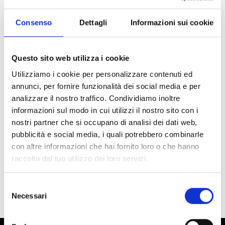
crescita sportiva con consulenze mirate.
Mettiamo
tecnica, cuore, competenza e dedizione
in tutto
ciò che facciamo — dal consiglio tecnico alla selezione dei
Consenso
Dettagli
Informazioni sui cookie
prodotti, sempre scelti con cura e realizzati con
materiali di
altissima qualità
.
Siamo concessionari delle aziende leader in campo mondiale
Questo sito web utilizza i cookie
per il pattinaggio artistico.
Utilizziamo i cookie per personalizzare contenuti ed
Nel
2009
nasce il nostro
shop online
, che grazie a voi
annunci, per fornire funzionalità dei social media e per
permette ai nostri pacchi di arrivare in tutto il mondo,
analizzare il nostro traffico. Condividiamo inoltre
portando passione e professionalità direttamente nelle case
informazioni sul modo in cui utilizzi il nostro sito con i
dei nostri clienti.
nostri partner che si occupano di analisi dei dati web,
Da
Pattini e Danza
diventa sempre più
un forte
punto di
pubblicità e social media, i quali potrebbero combinarle
riferimento
per chi ama il pattinaggio: passione, esperienza e
con altre informazioni che hai fornito loro o che hanno
un sorriso sempre pronto ad accoglierti.
raccolto dal tuo utilizzo dei loro servizi.
Ti aspettiamo in negozio oppure online!
Selezione
Necessari
del
consenso