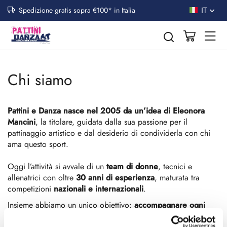
IT
Spedizione gratis sopra €100* in Italia
Chi siamo
Pattini e Danza nasce nel 2005 da un’idea di Eleonora
Mancini
, la titolare, guidata dalla sua passione per il
pattinaggio artistico e dal desiderio di condividerla con chi
ama questo sport.
Oggi l’attività si avvale di un
team di donne
, tecnici e
allenatrici con oltre
30 anni di esperienza
, maturata tra
competizioni
nazionali e internazionali
.
Insieme abbiamo un unico obiettivo:
accompagnare ogni
atleta nella scelta del giusto accessorio
per la propria