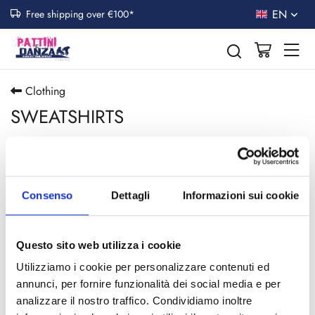
EN
Free shipping over €100*
Clothing
SWEATSHIRTS
Toggle n
FILTER PRODUCTS
Consenso
Dettagli
Informazioni sui cookie
Recommended
12 p
Questo sito web utilizza i cookie
No products were found
Utilizziamo i cookie per personalizzare contenuti ed
annunci, per fornire funzionalità dei social media e per
analizzare il nostro traffico. Condividiamo inoltre