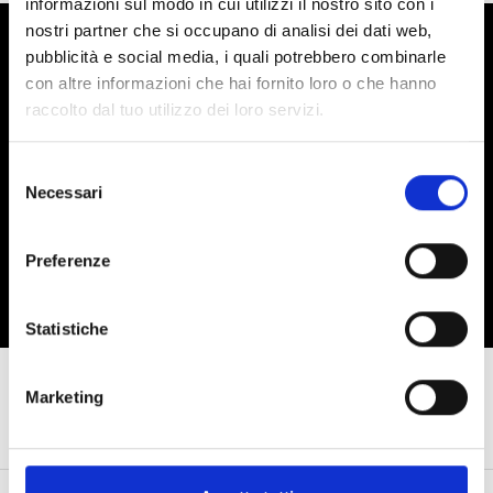
informazioni sul modo in cui utilizzi il nostro sito con i
nostri partner che si occupano di analisi dei dati web,
pubblicità e social media, i quali potrebbero combinarle
EMAIL NEWSLETTER
con altre informazioni che hai fornito loro o che hanno
raccolto dal tuo utilizzo dei loro servizi.
Would you like to receive promotions on the world of skating
and dancing directly via email? You know what to do.
Selezione
Necessari
Join us
del
consenso
I have read the privacy policy (
Link
)
Preferenze
Statistiche
Marketing
CONTACTS