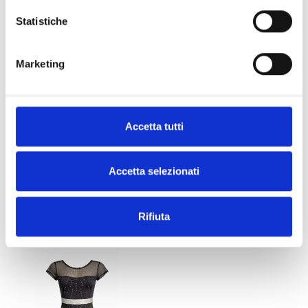
Statistiche
Marketing
Non assegnata
Non assegnata
Accetta tutti
Flora
Aura
Limited availability
Limited availability
Code : Flora
Code : Aura
Accetta selezionati
€ 105,00
€ 125,00
(€ 86,07 Tax excl.)
(€ 102,46 Tax excl.)
Rifiuta
New