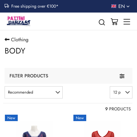
EN
Free shipping over €100*
Clothing
BODY
Toggle n
FILTER PRODUCTS
Recommended
12 p
9
PRODUCTS
New
New