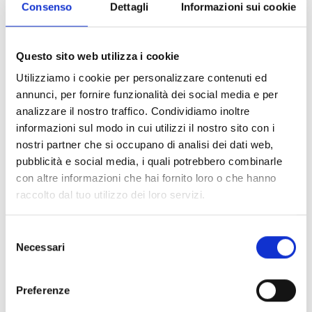
Consenso
Dettagli
Informazioni sui cookie
Questo sito web utilizza i cookie
Utilizziamo i cookie per personalizzare contenuti ed
annunci, per fornire funzionalità dei social media e per
analizzare il nostro traffico. Condividiamo inoltre
Non assegnata
Non assegnata
informazioni sul modo in cui utilizzi il nostro sito con i
Starry Fucsia
Bloom Fucsia
nostri partner che si occupano di analisi dei dati web,
Limited availability
Limited availability
pubblicità e social media, i quali potrebbero combinarle
Code : Starry-Fucsia
Code : Bloom-Fucsia
con altre informazioni che hai fornito loro o che hanno
€ 95,00
€ 95,00
raccolto dal tuo utilizzo dei loro servizi.
(€ 77,87 Tax excl.)
(€ 77,87 Tax excl.)
Selezione
New
New
Necessari
del
consenso
Preferenze