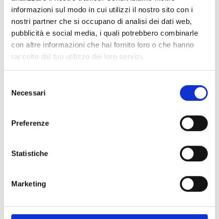
informazioni sul modo in cui utilizzi il nostro sito con i
nostri partner che si occupano di analisi dei dati web,
pubblicità e social media, i quali potrebbero combinarle
con altre informazioni che hai fornito loro o che hanno
raccolto dal tuo utilizzo dei loro servizi.
Roll Line
Roll Line
Selezione
MINI STOPPER
PROFESSIONAL WHITE
Necessari
del
Available
Available
consenso
Code : mini-stopper
Code : professional-bianco
€ 12,00
€ 22,00
Preferenze
(€ 9,84 Tax excl.)
(€ 18,03 Tax excl.)
Statistiche
Marketing