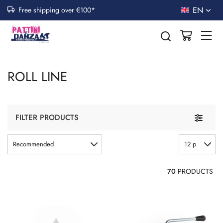
EN
Free shipping over €100*
ROLL LINE
Toggle n
FILTER PRODUCTS
Recommended
12 p
70
PRODUCTS