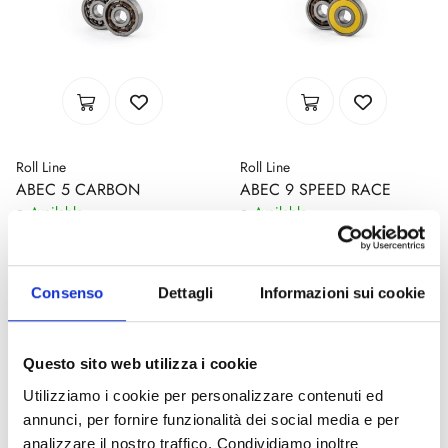
Roll Line
Roll Line
ABEC 5 CARBON
ABEC 9 SPEED RACE
Available
Available
Code : abec-5-carbon
Code : abec-9-speed-race
€ 45,00
€ 50,00
(€ 36,89 Tax excl.)
(€ 40,98 Tax excl.)
Consenso
Dettagli
Informazioni sui cookie
Questo sito web utilizza i cookie
Utilizziamo i cookie per personalizzare contenuti ed
annunci, per fornire funzionalità dei social media e per
analizzare il nostro traffico. Condividiamo inoltre