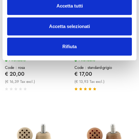
Accetta tutti
Accetta selezionati
Roll Line
Roll Line
Rifiuta
Rose
STANDARD GRAY
Available
Available
Code : rosa
Code : standard-grigio
€ 20,00
€ 17,00
(€ 16,39 Tax excl.)
(€ 13,93 Tax excl.)